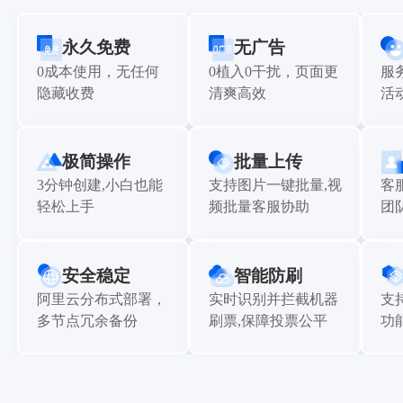
永久免费
无广告
0成本使用，无任何
0植入0干扰，页面更
服
隐藏收费
清爽高效
活
极简操作
批量上传
3分钟创建,小白也能
支持图片一键批量,视
客
轻松上手
频批量客服协助
团
安全稳定
智能防刷
阿里云分布式部署，
实时识别并拦截机器
支
多节点冗余备份
刷票,保障投票公平
功