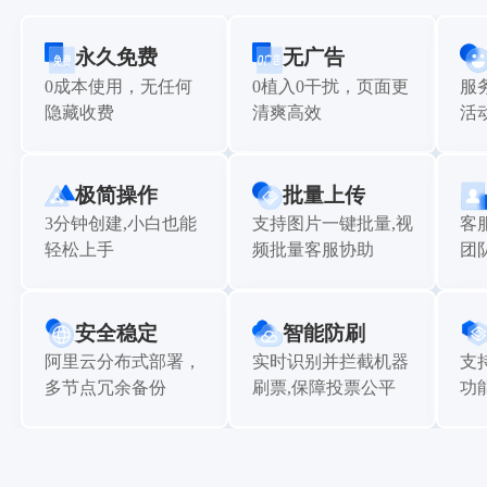
永久免费
无广告
0成本使用，无任何
0植入0干扰，页面更
服
隐藏收费
清爽高效
活
极简操作
批量上传
3分钟创建,小白也能
支持图片一键批量,视
客
轻松上手
频批量客服协助
团
安全稳定
智能防刷
阿里云分布式部署，
实时识别并拦截机器
支
多节点冗余备份
刷票,保障投票公平
功