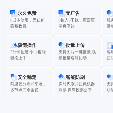
永久免费
无广告
0成本使用，无任何
0植入0干扰，页面更
服
隐藏收费
清爽高效
活
极简操作
批量上传
3分钟创建,小白也能
支持图片一键批量,视
客
轻松上手
频批量客服协助
团
安全稳定
智能防刷
阿里云分布式部署，
实时识别并拦截机器
支
多节点冗余备份
刷票,保障投票公平
功